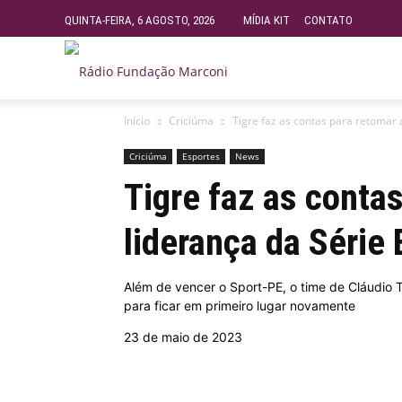
QUINTA-FEIRA, 6 AGOSTO, 2026
MÍDIA KIT
CONTATO
Rádio
Início
Criciúma
Tigre faz as contas para retomar 
Fundação
Criciúma
Esportes
News
Tigre faz as conta
Marconi
liderança da Série 
–
Além de vencer o Sport-PE, o time de Cláudio T
para ficar em primeiro lugar novamente
FM
23 de maio de 2023
99.9