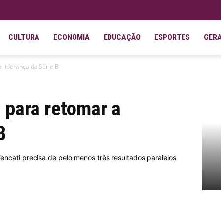
CULTURA
ECONOMIA
EDUCAÇÃO
ESPORTES
GER
a liderança da Série B
s para retomar a
B
encati precisa de pelo menos três resultados paralelos