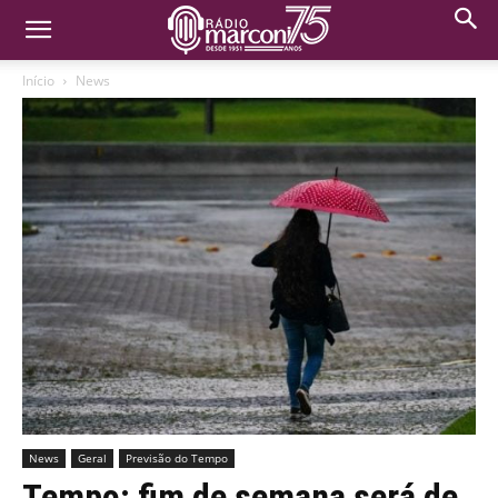
Início
News
News
Geral
Previsão do Tempo
Tempo: fim de semana será de