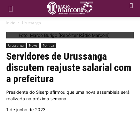
Início
Urussanga
Foto: Marco Burigo (Repórter Rádio Marconi)
Urussanga
News
Política
Servidores de Urussanga
discutem reajuste salarial com
a prefeitura
Presidente do Siserp afirmou que uma nova assembleia será
realizada na próxima semana
1 de junho de 2023