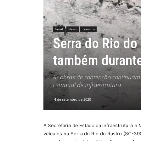
MHZ
Geral
News
Trânsito
Serra do Rio do 
também durante
As obras de contenção continuam 
Estadual de Infraestrutura
4 de setembro de 2020
A Secretaria de Estado da Infraestrutura e
veículos na Serra do Rio do Rastro (SC-390