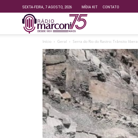
SEXTA-FEIRA, 7 AGOSTO, 2026
MÍDIA KIT
CONTATO
Rádio
Início
Geral
Serra do Rio do Rastro: Trânsito libe
Fundação
Marconi
–
FM
99.9