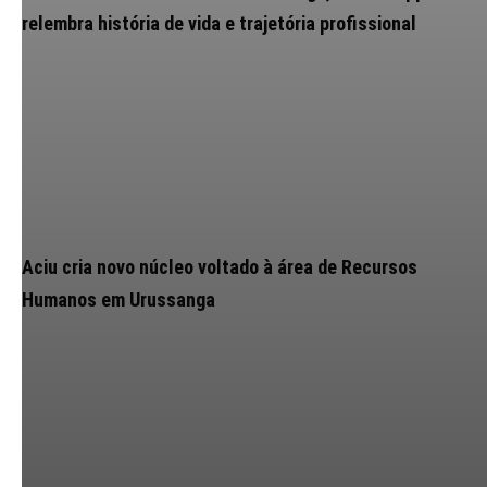
relembra história de vida e trajetória profissional
Aciu cria novo núcleo voltado à área de Recursos
Humanos em Urussanga