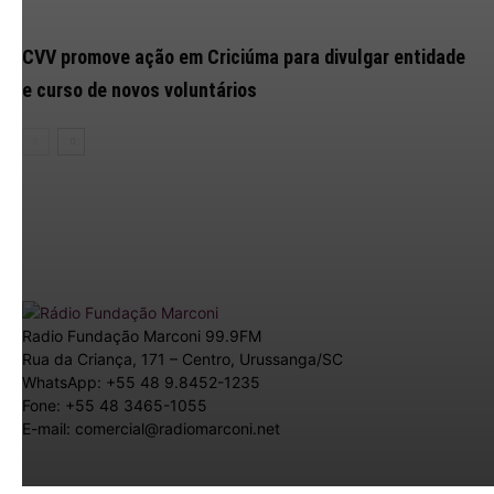
CVV promove ação em Criciúma para divulgar entidade
e curso de novos voluntários
Radio Fundação Marconi 99.9FM
Rua da Criança, 171 – Centro, Urussanga/SC
WhatsApp: +55 48 9.8452-1235
Fone: +55 48 3465-1055
E-mail: comercial@radiomarconi.net
© 2026 Radio Marconi. Todos os direitos reservados. Criado
por
Ludin