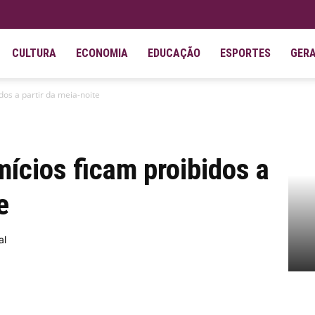
CULTURA
ECONOMIA
EDUCAÇÃO
ESPORTES
GER
dos a partir da meia-noite
ícios ficam proibidos a
e
al