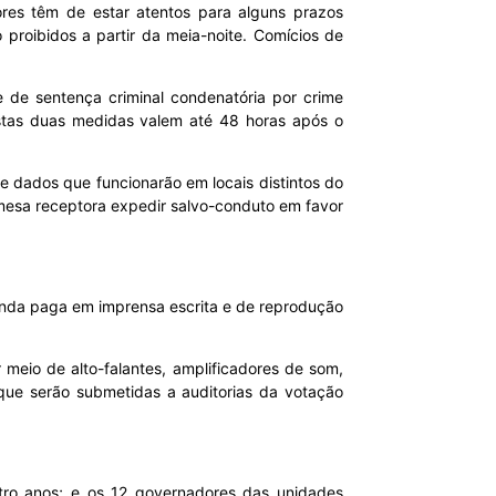
tores têm de estar atentos para alguns prazos
o proibidos a partir da meia-noite. Comícios de
e de sentença criminal condenatória por crime
Estas duas medidas valem até 48 horas após o
 de dados que funcionarão em locais distintos do
da mesa receptora expedir salvo-conduto em favor
ganda paga em imprensa escrita e de reprodução
 meio de alto-falantes, amplificadores de som,
 que serão submetidas a auditorias da votação
tro anos; e os 12 governadores das unidades