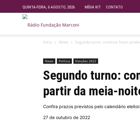
QUINTA-FEIRA, 6 AGOSTO, 2026
MÍDIA KIT
CONTATO
Rádio
Início
News
Segundo turno: comícios ficam proibi
Fundação
News
Política
Eleições 2022
Marconi
Segundo turno: com
partir da meia-noit
–
Confira prazos previstos pelo calendário eleitor
FM
27 de outubro de 2022
99.9