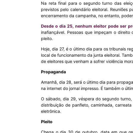
Na reta final para o segundo turno das eleiç
previstos pelo calendário eleitoral. Reuniões 
MHZ
encerramento da campanha, no entanto, poderã
Desde o dia 25, nenhum eleitor pode ser pr
inafiançável. Pessoas que impeçam o direito
pleito.
Hoje, dia 27, é o último dia para os tribunais 
local de funcionamento da junta eleitoral. Tamb
de eleitores que venham a sofrer violência moral
Propaganda
Amanhã, dia 28, será o último dia para propag
na internet do jornal impresso. É também o últ
O sábado, dia 29, véspera do segundo turno, s
distribuição de panfleto, caminhada, carreat
eletrônica.
Pleito
Chega o dia 30 de outubro, data em que os 