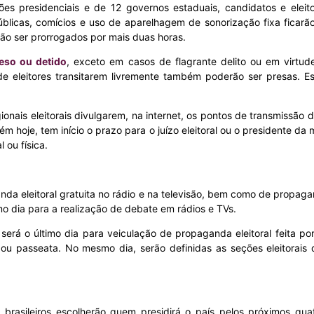
ões presidenciais e de 12 governos estaduais, candidatos e elei
públicas, comícios e uso de aparelhagem de sonorização fixa ficarã
o ser prorrogados por mais duas horas.
eso ou detido
, exceto em casos de flagrante delito ou em virtud
 de eleitores transitarem livremente também poderão ser presas. 
regionais eleitorais divulgarem, na internet, os pontos de transmissão
ém hoje, tem início o prazo para o juízo eleitoral ou o presidente 
 ou física.
anda eleitoral gratuita no rádio e na televisão, bem como de propa
imo dia para a realização de debate em rádios e TVs.
erá o último dia para veiculação de propaganda eleitoral feita por
a ou passeata. No mesmo dia, serão definidas as seções eleitorais
brasileiros escolherão quem presidirá o país pelos próximos qua