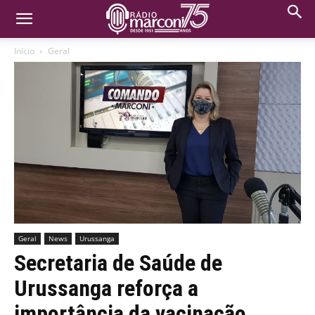
Início
Geral
Geral
News
Urussanga
Secretaria de Saúde de
Urussanga reforça a
importância da vacinação