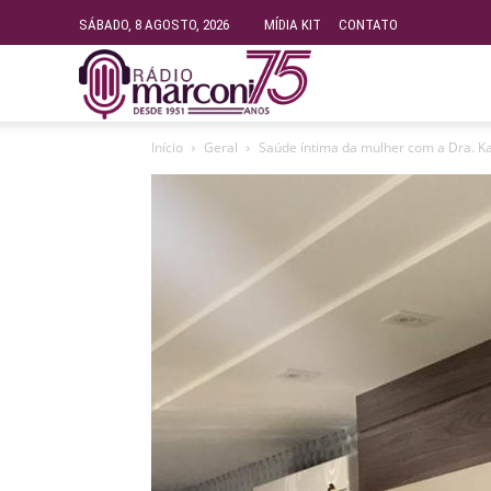
SÁBADO, 8 AGOSTO, 2026
MÍDIA KIT
CONTATO
Rádio
Início
Geral
Saúde íntima da mulher com a Dra. Kati
Fundação
Marconi
–
FM
99.9