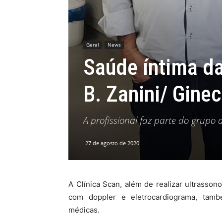
Geral
News
Saúde íntima da
B. Zanini/ Gine
A profissional faz parte do grupo
27 de agosto de 2020
A Clínica Scan, além de realizar ultrassonog
com doppler e eletrocardiograma, tamb
médicas.