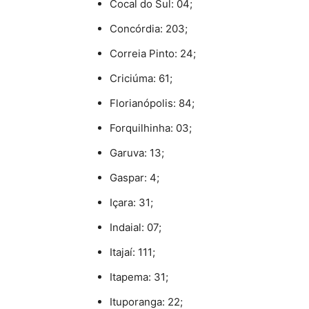
Cocal do Sul: 04;
Concórdia: 203;
Correia Pinto: 24;
Criciúma: 61;
Florianópolis: 84;
Forquilhinha: 03;
Garuva: 13;
Gaspar: 4;
Içara: 31;
Indaial: 07;
Itajaí: 111;
Itapema: 31;
Ituporanga: 22;