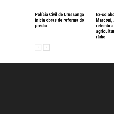
Polícia Civil de Urussanga
Ex-colabo
inicia obras de reforma do
Marconi,
prédio
relembra 
agricultu
rádio