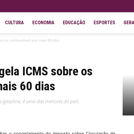
CULTURA
ECONOMIA
EDUCAÇÃO
ESPORTES
GER
re os combustíveis por mais 60 dias
gela ICMS sobre os
ais 60 dias
a gasolina, é uma das menores do país
 dias o congelamento do Imposto sobre Circulação de