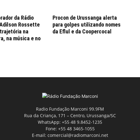
rador da Rádio
Procon de Urussanga alerta
 Adilson Rossette
para golpes utilizando nomes
trajetória na
da Eflul e da Coopercocal
ra, na música e no
Radio Fundação Marconi 99.9FM
Rua da Criança, 171 – Centro, Urussanga/SC
WhatsApp: +55 48 9.8452-1235
Fone: +55 48 3465-1055
E-mail: comercial@radiomarconi.net