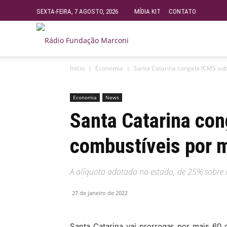
SEXTA-FEIRA, 7 AGOSTO, 2026
MÍDIA KIT
CONTATO
Rádio
Início
Economia
Santa Catarina congela ICMS sob
Fundação
Economia
News
Marconi
Santa Catarina con
combustíveis por m
–
A alíquota adotada no estado, de 25% sobre 
FM
27 de janeiro de 2022
99.9
Santa Catarina vai prorrogar por mais 60