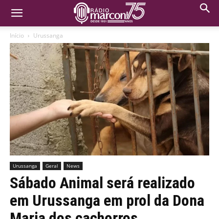
Início
Urussanga
Urussanga
Geral
News
Sábado Animal será realizado
em Urussanga em prol da Dona
Maria dos cachorros