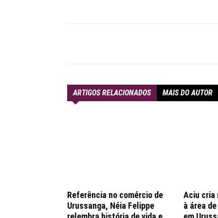
Compartilhar
ARTIGOS RELACIONADOS
MAIS DO AUTOR
Referência no comércio de
Aciu cria
Urussanga, Néia Felippe
à área d
relembra história de vida e
em Uruss