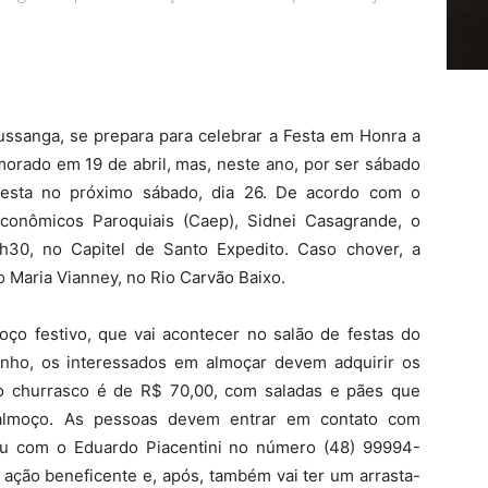
ssanga, se prepara para celebrar a Festa em Honra a
orado em 19 de abril, mas, neste ano, por ser sábado
 festa no próximo sábado, dia 26. De acordo com o
onômicos Paroquiais (Caep), Sidnei Casagrande, o
h30, no Capitel de Santo Expedito. Caso chover, a
o Maria Vianney, no Rio Carvão Baixo.
oço festivo, que vai acontecer no salão de festas do
inho, os interessados em almoçar devem adquirir os
do churrasco é de R$ 70,00, com saladas e pães que
lmoço. As pessoas devem entrar em contato com
ou com o Eduardo Piacentini no número (48) 99994-
ação beneficente e, após, também vai ter um arrasta-