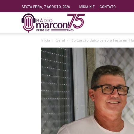
SEXTA-FEIRA, 7 AGOSTO, 2026
MÍDIA KIT
CONTATO
Rádio
Início
Geral
Rio Carvão Baixo celebra Festa em Ho
Fundação
Marconi
–
FM
99.9