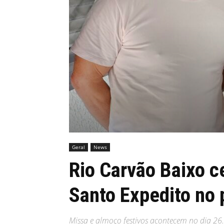
MHZ
Geral
News
Rio Carvão Baixo c
Santo Expedito no
Missa e almoço festivos acontecem no dia 26