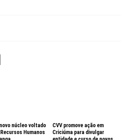
 novo núcleo voltado
CVV promove ação em
e Recursos Humanos
Criciúma para divulgar
anga
entidade e curso de novos