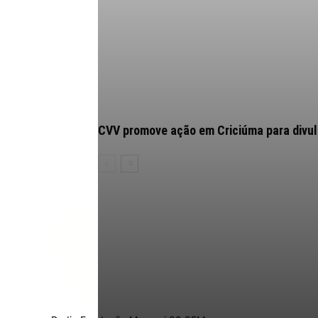
CVV promove ação em Criciúma para divulg