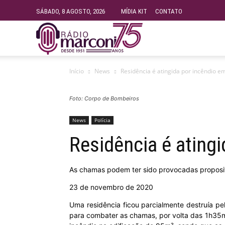
SÁBADO, 8 AGOSTO, 2026
MÍDIA KIT
CONTATO
Rádio
Início
News
Residência é atingida por incêndio 
Fundação
Foto: Corpo de Bombeiros
Marconi
News
Polícia
Residência é ating
–
As chamas podem ter sido provocadas proposit
FM
23 de novembro de 2020
Uma residência ficou parcialmente destruía p
99.9
para combater as chamas, por volta das 1h35mi