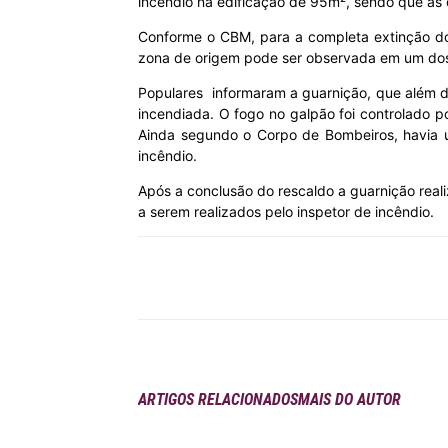
incêndio na edificação de 95m², sendo que a
Conforme o CBM, para a completa extinção do 
MHZ
zona de origem pode ser observada em um dos q
Populares informaram a guarnição, que além do
incendiada. O fogo no galpão foi controlado p
Ainda segundo o Corpo de Bombeiros, havia u
incêndio.
Após a conclusão do rescaldo a guarnição reali
a serem realizados pelo inspetor de incêndio.
Compartilhar
ARTIGOS RELACIONADOS
MAIS DO AUTOR