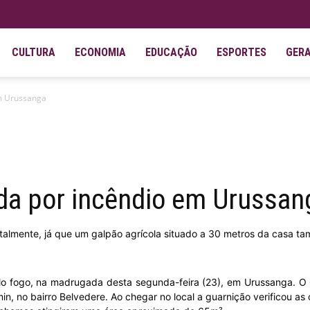
CULTURA
ECONOMIA
EDUCAÇÃO
ESPORTES
GER
em Urussanga
ida por incêndio em Urussan
almente, já que um galpão agrícola situado a 30 metros da casa ta
elo fogo, na madrugada desta segunda-feira (23), em Urussanga. O 
n, no bairro Belvedere. Ao chegar no local a guarnição verificou as