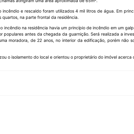
s chamas atingiram uma área aproximada de 65m².
incêndio e rescaldo foram utilizados 4 mil litros de água. Em prin
uartos, na parte frontal da residência.
 incêndio na residência havia um princípio de incêndio em um galpã
or populares antes da chegada da guarnição. Será realizada a invest
ma moradora, de 22 anos, no interior da edificação, porém não so
zou o isolamento do local e orientou o proprietário do imóvel acerc