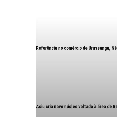
Referência no comércio de Urussanga, Néia
Aciu cria novo núcleo voltado à área de