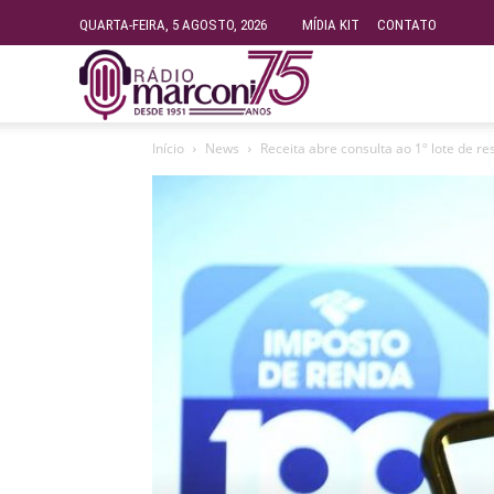
QUARTA-FEIRA, 5 AGOSTO, 2026
MÍDIA KIT
CONTATO
Rádio
Início
News
Receita abre consulta ao 1º lote de r
Fundação
Marconi
–
FM
99.9