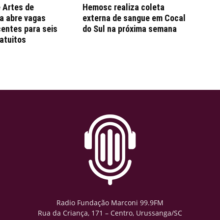
 Artes de
Hemosc realiza coleta
a abre vagas
externa de sangue em Cocal
entes para seis
do Sul na próxima semana
atuitos
Radio Fundação Marconi 99.9FM
Rua da Criança, 171 – Centro, Urussanga/SC