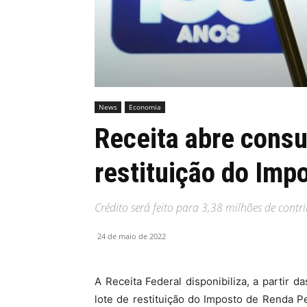
MHZ
News
Economia
Receita abre consul
restituição do Imp
Crédito será feito para 3,38 milhões de contri
24 de maio de 2022
A Receita Federal disponibiliza, a partir da
lote de restituição do Imposto de Renda P