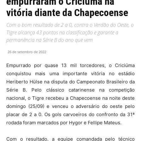
empurraram o Criciúma na
vitória diante da Chapecoense
Com o bom resultado de 2 a 0, contra o Verdão do Oeste, o
Tigre alcança 43 pontos na classificação e garante a
permanência na Série B do ano que vem
26 de setembro de 2022
Empurrado por quase 13 mil torcedores, o Criciúma
conquistou mais uma importante vitória no estádio
Heriberto Hülse na disputa do Campeonato Brasileiro da
Série B. Pelo clássico catarinense na competição
nacional, o Tigre recebeu a Chapecoense na noite deste
domingo (25/09) e venceu o adversário do oeste pelo
placar de 2 a 0. Os gols carvoeiros do confronto da 31ª
rodada foram marcados por Hygor e Fellipe Mateus.
Com o resultado, a equipe comandada pelo técnico