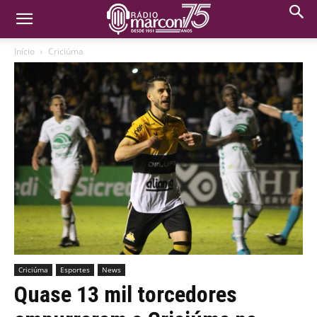
Início
Criciúma
Criciúma
Esportes
News
Quase 13 mil torcedores