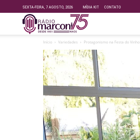
SEXTA-FEIRA, 7 AGOSTO, 2026
MÍDIA KIT
CONTATO
Rádio
Início
Variedades
Protagonismo na Festa do Vinho:
Fundação
Marconi
–
FM
99.9