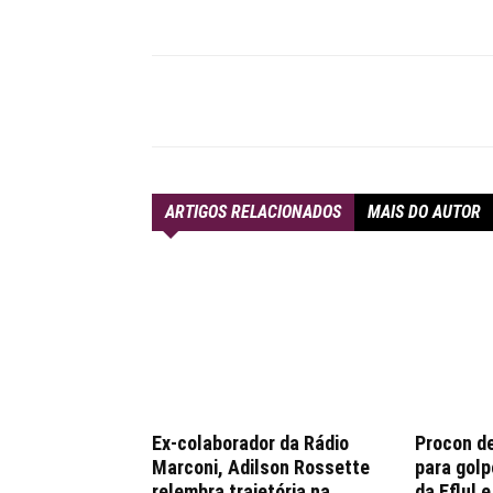
Compartilhar
ARTIGOS RELACIONADOS
MAIS DO AUTOR
Ex-colaborador da Rádio
Procon d
Marconi, Adilson Rossette
para golp
relembra trajetória na
da Eflul 