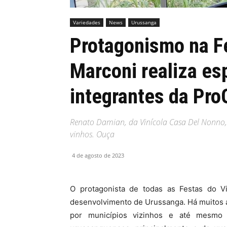
Variedades
News
Urussanga
MHZ
Protagonismo na F
Marconi realiza es
integrantes da Pr
Renato Damian, da Vinícola Casa Del Nonno, p
vinhos. Ouça
4 de agosto de 2023
O protagonista de todas as Festas do V
desenvolvimento de Urussanga. Há muitos a
por municípios vizinhos e até mesmo 