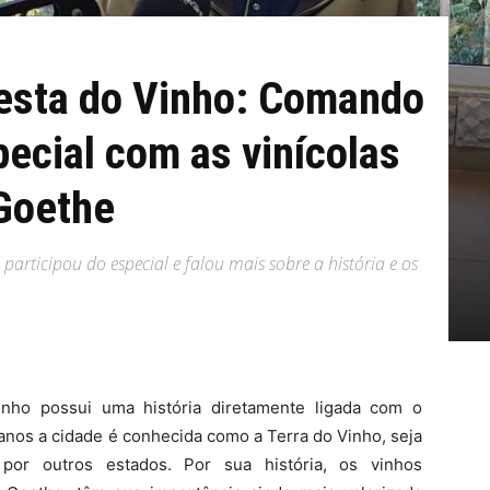
esta do Vinho: Comando
pecial com as vinícolas
oGoethe
articipou do especial e falou mais sobre a história e os
inho possui uma história diretamente ligada com o
nos a cidade é conhecida como a Terra do Vinho, seja
por outros estados. Por sua história, os vinhos