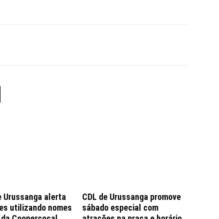
e Urussanga alerta
CDL de Urussanga promove
es utilizando nomes
sábado especial com
e da Coopercocal
atrações na praça e horário