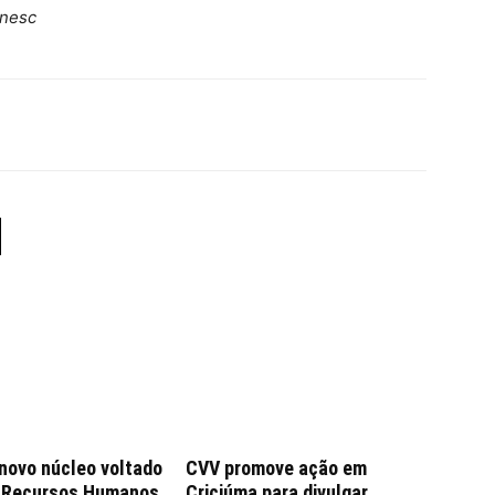
Unesc
 novo núcleo voltado
CVV promove ação em
e Recursos Humanos
Criciúma para divulgar