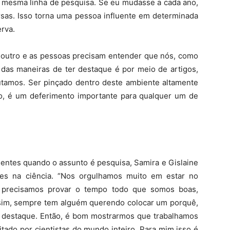
 mesma linha de pesquisa. Se eu mudasse a cada ano,
ersas. Isso torna uma pessoa influente em determinada
erva.
r outro e as pessoas precisam entender que nós, como
 das maneiras de ter destaque é por meio de artigos,
tamos. Ser pinçado dentro deste ambiente altamente
ão, é um deferimento importante para qualquer um de
entes quando o assunto é pesquisa, Samira e Gislaine
res na ciência. “Nos orgulhamos muito em estar no
 precisamos provar o tempo todo que somos boas,
im, sempre tem alguém querendo colocar um porquê,
so destaque. Então, é bom mostrarmos que trabalhamos
tado por cientistas do mundo inteiro. Para mim isso é