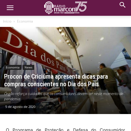
Início
Economia
Economia
News
Procon de Criciúma apresenta dicas para
compras conscientes no Dia dos Pais
Órgão reforça cuidados que os consumidores devem ter neste momento de
pandemia
5 de agosto de 2020
O Programa de Proteção e Defesa do Consumidor