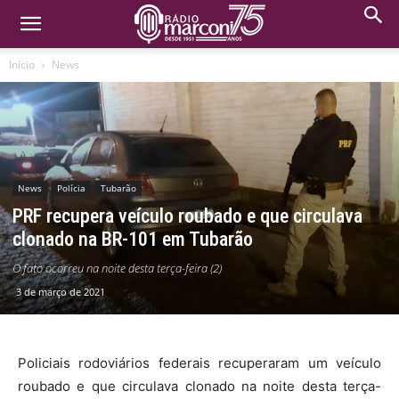
Início
News
News
Polícia
Tubarão
PRF recupera veículo roubado e que circulava
clonado na BR-101 em Tubarão
O fato ocorreu na noite desta terça-feira (2)
3 de março de 2021
Policiais rodoviários federais recuperaram um veículo
roubado e que circulava clonado na noite desta terça-