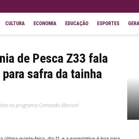
CULTURA
ECONOMIA
EDUCAÇÃO
ESPORTES
GER
a sobre expectativas para safra da...
nia de Pesca Z33 fala
 para safra da tainha
revista no programa Comando Marconi
ltima quinta-feira, dia 1°, e a expectativa é boa para