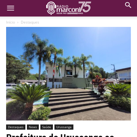
Início
Destaques
Destaques
News
Saúde
Urussanga