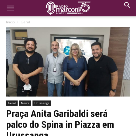
Início
Geral
Geral
News
Urussanga
Praça Anita Garibaldi será
palco do Spina in Piazza em
Urussanga