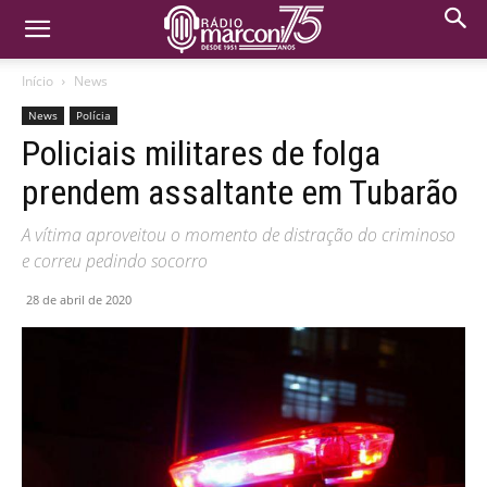
Início
News
News
Polícia
Policiais militares de folga
prendem assaltante em Tubarão
A vítima aproveitou o momento de distração do criminoso
e correu pedindo socorro
28 de abril de 2020