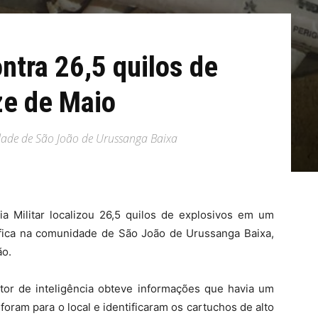
ontra 26,5 quilos de
ze de Maio
ade de São João de Urussanga Baixa
cia Militar localizou 26,5 quilos de explosivos em um
fica na comunidade de São João de Urussanga Baixa,
ão.
etor de inteligência obteve informações que havia um
oram para o local e identificaram os cartuchos de alto