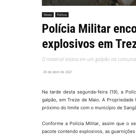
News
Polícia
Polícia Militar enc
explosivos em Tre
O material estava em um galpão na comunid
20 de abril de 2021
Na tarde desta segunda-feira (19), a Polí
galpão, em Treze de Maio. A Propriedade 
próximo do limite com o município de Sang
Conforme a Polícia Militar, assim que o s
pacote contendo explosivos, as guarnições f