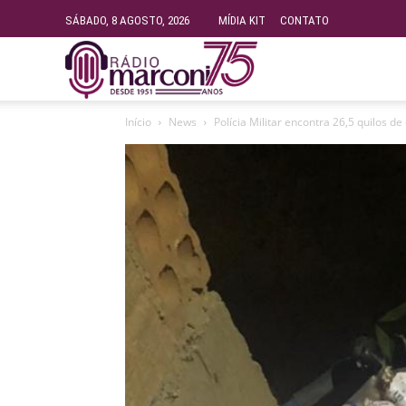
SÁBADO, 8 AGOSTO, 2026
MÍDIA KIT
CONTATO
Rádio
Início
News
Polícia Militar encontra 26,5 quilos d
Fundação
Marconi
–
FM
99.9