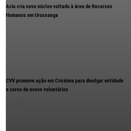
Aciu cria novo núcleo voltado à área de Recursos
Humanos em Urussanga
CVV promove ação em Criciúma para divulgar entidade
e curso de novos voluntários