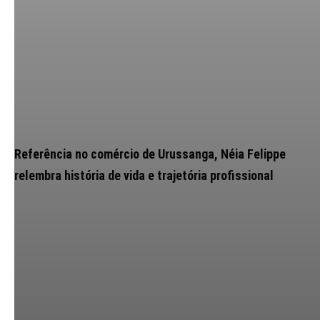
Referência no comércio de Urussanga, Néia Felippe
relembra história de vida e trajetória profissional