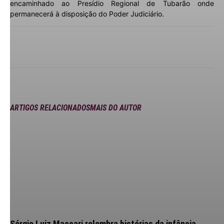
encaminhado ao Presídio Regional de Tubarão onde
permanecerá à disposição do Poder Judiciário.
ARTIGOS RELACIONADOS
MAIS DO AUTOR
Sérgio Luiz Maccari relembra histórias da infância,