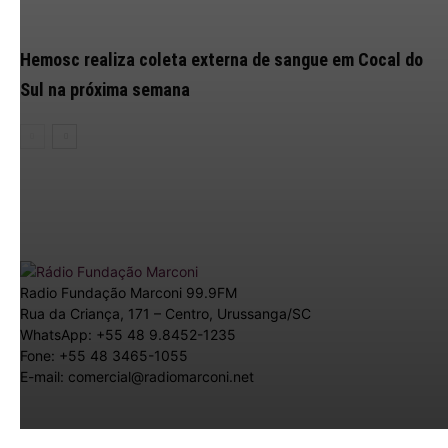
Hemosc realiza coleta externa de sangue em Cocal do
Sul na próxima semana
Radio Fundação Marconi 99.9FM
Rua da Criança, 171 – Centro, Urussanga/SC
WhatsApp: +55 48 9.8452-1235
Fone: +55 48 3465-1055
E-mail: comercial@radiomarconi.net
© 2026 Radio Marconi. Todos os direitos reservados. Criado
por
Ludin