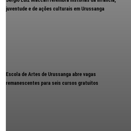
juventude e de ações culturais em Urussanga
Escola de Artes de Urussanga abre vagas
remanescentes para seis cursos gratuitos