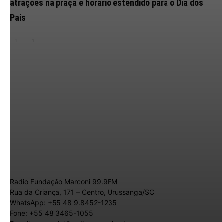
atrações na praça e horário estendido para o Dia dos
Pais
Radio Fundação Marconi 99.9FM
Rua da Criança, 171 – Centro, Urussanga/SC
WhatsApp: +55 48 9.8452-1235
Fone: +55 48 3465-1055