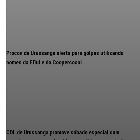
Procon de Urussanga alerta para golpes utilizando
nomes da Eflul e da Coopercocal
CDL de Urussanga promove sábado especial com