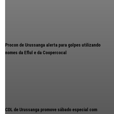
Procon de Urussanga alerta para golpes utilizando
nomes da Eflul e da Coopercocal
CDL de Urussanga promove sábado especial com