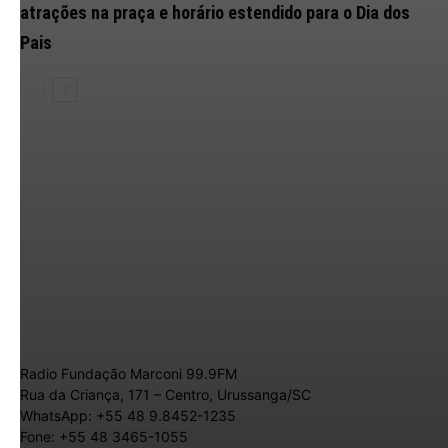
atrações na praça e horário estendido para o Dia dos
Pais
Radio Fundação Marconi 99.9FM
Rua da Criança, 171 – Centro, Urussanga/SC
WhatsApp: +55 48 9.8452-1235
Fone: +55 48 3465-1055