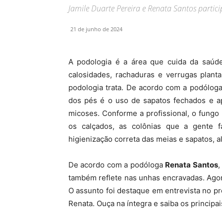
Jamile Duarte Pereira e Renata Santos partic
21 de junho de 2024
A podologia é a área que cuida da saúd
calosidades, rachaduras e verrugas plant
podologia trata. De acordo com a podólog
dos pés é o uso de sapatos fechados e ap
micoses. Conforme a profissional, o fungo
os calçados, as colônias que a gente f
higienização correta das meias e sapatos, 
De acordo com a podóloga
Renata Santos
,
também reflete nas unhas encravadas. Agor
O assunto foi destaque em entrevista no 
Renata. Ouça na íntegra e saiba os principa