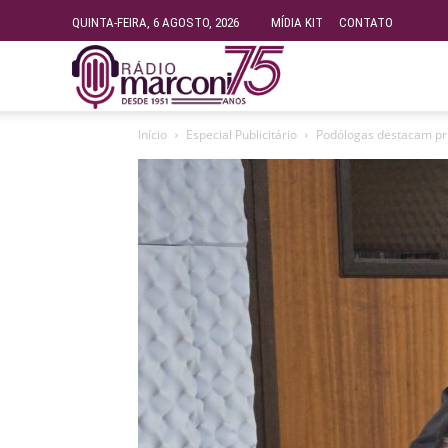
QUINTA-FEIRA, 6 AGOSTO, 2026
MÍDIA KIT
CONTATO
Rádio
Início
Especial Publicitário
Podólogas destacam pri
Fundação
Marconi
–
FM
99.9