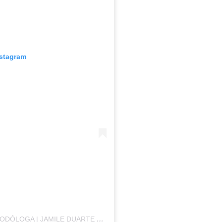
nstagram
UMA PUBLICAÇÃO COMPARTILHADA POR PODÓLOGA | JAMILE DUARTE PEREIRA (@PODOLOGAJAMILE)