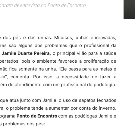
iparam de entrevista no Ponto de Encontro
e dos pés e das unhas. Micoses, unhas encravadas,
ares são alguns dos problemas que o profissional da
a
Jamile Duarte Pereira
, o principal vilão para a saúde
ertados, pois o ambiente favorece a proliferação de
 não fica somente na unha. “Ele passa para as meias e
ala”, comenta. Por isso, a necessidade de fazer a
além do atendimento com um profissional de podologia.
 que atua junto com Jamile, o uso de sapatos fechados
a, o problema tende a aumentar por conta do inverno.
programa
Ponto de Encontro
com as podólogas Jamile e
is problemas nos pés: