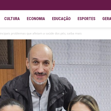
CULTURA
ECONOMIA
EDUCAÇÃO
ESPORTES
GER
ncipais problemas que afetam a saúde dos pés; saiba mais