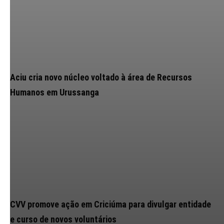
Aciu cria novo núcleo voltado à área de Recursos
Humanos em Urussanga
CVV promove ação em Criciúma para divulgar entidade
e curso de novos voluntários