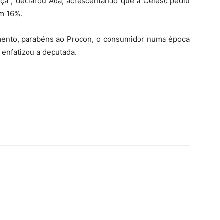
ça”, declarou Ada, acrescentando que a Celesc pediu
em 16%.
ento, parabéns ao Procon, o consumidor numa época
 enfatizou a deputada.