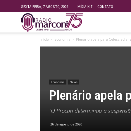
SEXTA-FEIRA, 7 AGOSTO, 2026
MÍDIA KIT
CONTATO
Rádio
Início
Economia
Plenário apela para Celesc adiar
Fundação
Marconi
Economia
News
–
Plenário apela 
FM
“O Procon determinou a suspensã
99.9
26 de agosto de 2020