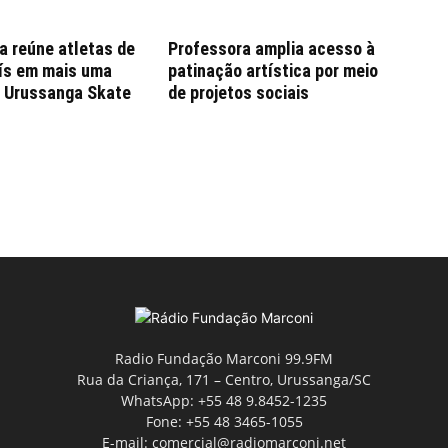
a reúne atletas de
Professora amplia acesso à
aís em mais uma
patinação artística por meio
o Urussanga Skate
de projetos sociais
Radio Fundação Marconi 99.9FM
Rua da Criança, 171 – Centro, Urussanga/SC
WhatsApp: +55 48 9.8452-1235
Fone: +55 48 3465-1055
E-mail: comercial@radiomarconi.net