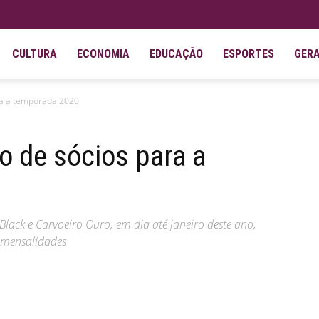
CULTURA
ECONOMIA
EDUCAÇÃO
ESPORTES
GER
ara a temporada 2020
o de sócios para a
Black e Carvoeiro Ouro, em dia até janeiro deste ano,
 mensalidades