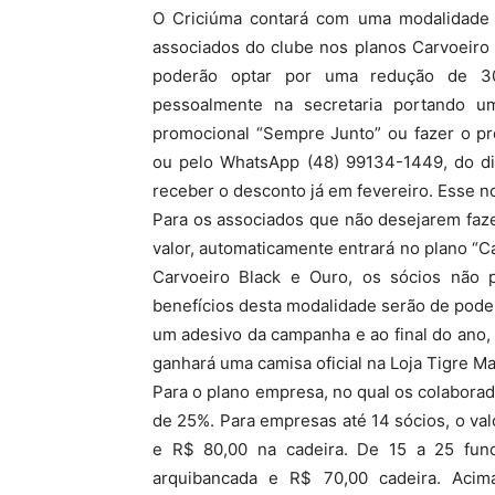
O Criciúma contará com uma modalidade 
associados do clube nos planos Carvoeiro 
MHZ
poderão optar por uma redução de 30
pessoalmente na secretaria portando 
promocional “Sempre Junto” ou fazer o pr
ou pelo WhatsApp (48) 99134-1449, do dia
receber o desconto já em fevereiro. Esse n
Para os associados que não desejarem faz
valor, automaticamente entrará no plano “Ca
Carvoeiro Black e Ouro, os sócios não p
benefícios desta modalidade serão de poder 
um adesivo da campanha e ao final do ano,
ganhará uma camisa oficial na Loja Tigre M
Para o plano empresa, no qual os colabora
de 25%. Para empresas até 14 sócios, o val
e R$ 80,00 na cadeira. De 15 a 25 func
arquibancada e R$ 70,00 cadeira. Aci