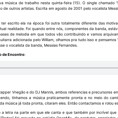
va música de trabalho nesta quinta-feira (15). O single chamado
 de outros artistas. Escrita em agosto de 2001 pelo vocalista Mess
ra ter escrito ela na época foi outra totalmente diferente das mo
tual realidade. Foi quando entre nós, componentes da banda, est
bases de melodia em que todos vão contribuindo e vamos arquivan
uitarra adicionada pelo William, olhamos pra tudo isso e pensamos 
sse o vocalista da banda, Messias Fernandes.
o de Encontro
:
Rapper Vnegão e do DJ Mannis, ambos referencias e precursores em 
cendo, tínhamos a música praticamente pronta e no meio do camin
a música já toda pronta, citaram eles. Então contactamos e rolou ess
e a letra na parte em que ele canta e que também por incrível que
Redes” foi gravada no estúdio OpenMix, do produtor, arranjador, mu