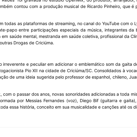
mbém contou com a produção musical de Ricardo Pinheiro, que é p
 em todas as plataformas de streaming, no canal do YouTube com o L
ate-papo entre participações especiais da música, integrantes d
sta em saúde mental, mestranda em saúde coletiva, profissional da C
 outras Drogas de Criciúma.
o irreverente e peculiar em adicionar o emblemático som da gaita
gacionista Pio XII na cidade de Criciúma/SC. Consolidados à vocaçã
nação de uma ideia sugerida pelo professor de espanhol, chileno, Ju
ck, com o passar dos anos, novas sonoridades adicionadas a toda mi
 formada por Messias Fernandes (voz), Diego Bif (guitarra e gaita),
toda essa história, conceito em sua musicalidade e canções até os di