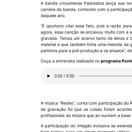
A banda criciumense Padresitos lança sua no
carreira da banda, contando com a participação
MHZ
daquele ano.
“É oportuno citar esse fato, pois a razão pa
agora, essa canção se encaixou muito com a a
gravada. Temos um acervo tanto de letras e 
material e que também tinha uma melodia de g
partimos para a pré-produção e os ensaios”, di
Ouça a entrevista realizada no
programa Pont
A música “Redes”, conta com participação do 
de gravação foi que as coisas foram aconte
profissionais da música que ao ouvirem a base d
A participação do Vnegão inclusive se estend
bom tempo, para em algum momento utilizar. “