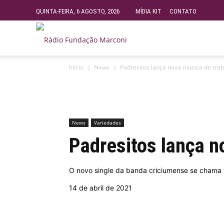
QUINTA-FEIRA, 6 AGOSTO, 2026
MÍDIA KIT
CONTATO
Rádio
Início
News
Padresitos lança nova música de tra
Fundação
Marconi
News
Variedades
Padresitos lança n
–
O novo single da banda criciumense se chama “
FM
14 de abril de 2021
99.9