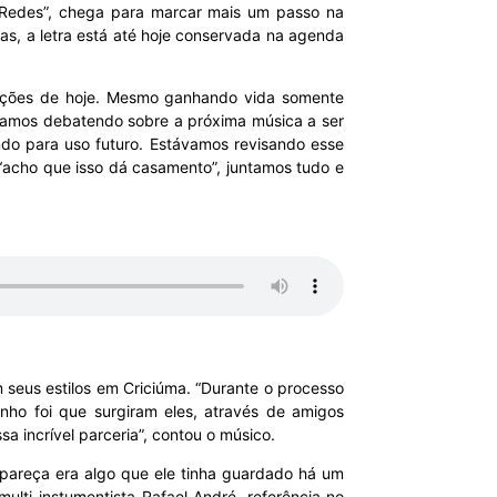
 “Redes”, chega para marcar mais um passo na
ias, a letra está até hoje conservada na agenda
tivações de hoje. Mesmo ganhando vida somente
ávamos debatendo sobre a próxima música a ser
do para uso futuro. Estávamos revisando esse
“acho que isso dá casamento”, juntamos tudo e
seus estilos em Criciúma. “Durante o processo
ho foi que surgiram eles, através de amigos
a incrível parceria”, contou o músico.
 pareça era algo que ele tinha guardado há um
lti-instumentista Rafael André, referência no