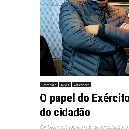
MHZ
Destaques
News
Variedades
O papel do Exércit
do cidadão
Conheça mais sobre a vida de um soldado, o d