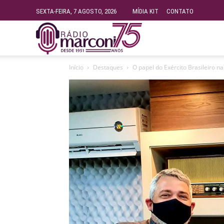
SEXTA-FEIRA, 7 AGOSTO, 2026
MÍDIA KIT
CONTATO
Rádio
Início
Destaques
O papel do Exército Brasileiro n
Fundação
Marconi
–
FM
99.9