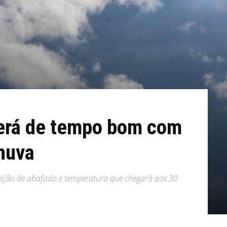
erá de tempo bom com
huva
nsação de abafado e temperatura que chegará aos 30