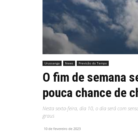
MHZ
Urussanga
News
Previsão do Tempo
O fim de semana s
pouca chance de c
Nesta sexta-feira, dia 10, o dia será com se
graus
10 de fevereiro de 2023