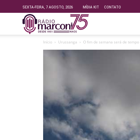
SEXTA-FEIRA, 7 AGOSTO, 2026
MÍDIA KIT
CONTATO
Rádio
Início
Urussanga
O fim de semana será de tempo
Fundação
Marconi
–
FM
99.9