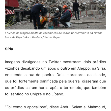
Equipes de resgate diante de escombros deixados por terremoto na cidade
turca de Diyarbakir – Reuters / Sertac Kayar
Síria
Imagens divulgadas no Twitter mostraram dois prédios
vizinhos desabando um após o outro em Aleppo, na Síria,
enchendo a rua de poeira. Dois moradores da cidade,
que foi fortemente danificada pela guerra, disseram que
os prédios caíram horas após o terremoto, que também
foi sentido no Chipre e no Líbano.
“Foi como o apocalipse”, disse Abdul Salam al Mahmoud,