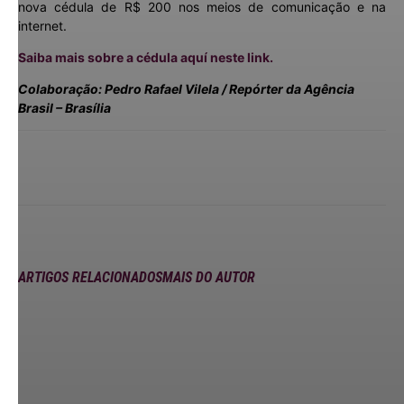
nova cédula de R$ 200 nos meios de comunicação e na
internet.
Saiba mais sobre a cédula aquí neste link.
Colaboração: Pedro Rafael Vilela / Repórter da Agência
Brasil – Brasília
ARTIGOS RELACIONADOS
MAIS DO AUTOR