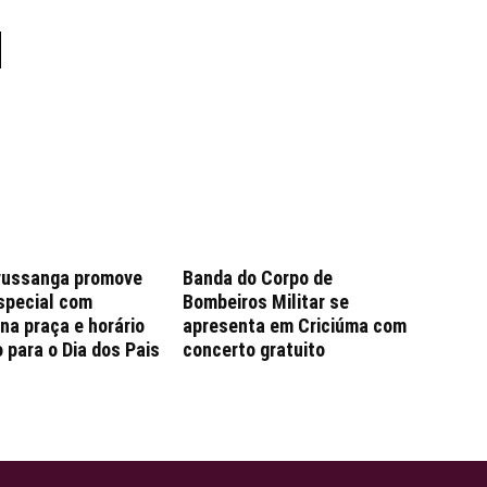
russanga promove
Banda do Corpo de
special com
Bombeiros Militar se
na praça e horário
apresenta em Criciúma com
 para o Dia dos Pais
concerto gratuito