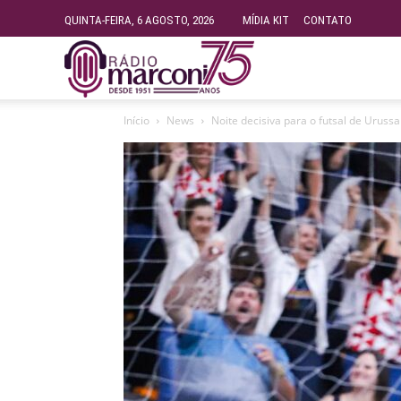
QUINTA-FEIRA, 6 AGOSTO, 2026
MÍDIA KIT
CONTATO
Rádio
Início
News
Noite decisiva para o futsal de Uruss
Fundação
Marconi
–
FM
99.9