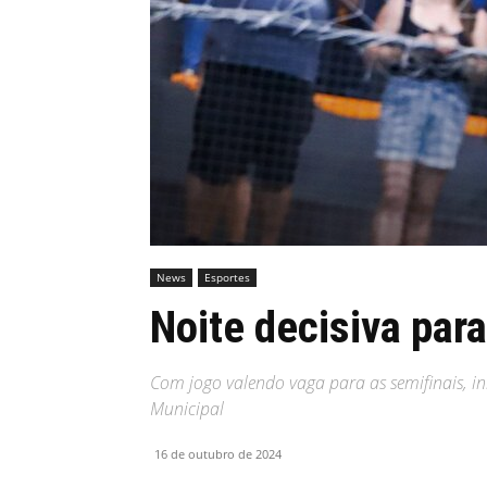
MHZ
News
Esportes
Noite decisiva par
Com jogo valendo vaga para as semifinais, i
Municipal
16 de outubro de 2024