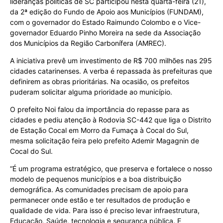
lideranças políticas de SC participou nesta quarta-feira (21),
da 2ª edição do Fundo de Apoio aos Municípios (FUNDAM),
com o governador do Estado Raimundo Colombo e o Vice-
governador Eduardo Pinho Moreira na sede da Associação
dos Municípios da Região Carbonífera (AMREC).
A iniciativa prevê um investimento de R$ 700 milhões nas 295
cidades catarinenses. A verba é repassada às prefeituras que
definirem as obras prioritárias. Na ocasião, os prefeitos
puderam solicitar alguma prioridade ao município.
O prefeito Noi falou da importância do repasse para as
cidades e pediu atenção à Rodovia SC-442 que liga o Distrito
de Estação Cocal em Morro da Fumaça à Cocal do Sul,
mesma solicitação feira pelo prefeito Ademir Magagnin de
Cocal do Sul.
“É um programa estratégico, que preserva e fortalece o nosso
modelo de pequenos municípios e a boa distribuição
demográfica. As comunidades precisam de apoio para
permanecer onde estão e ter resultados de produção e
qualidade de vida. Para isso é preciso levar infraestrutura,
Educação, Saúde, tecnologia e segurança pública. E