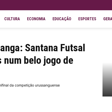
CULTURA
ECONOMIA
EDUCAÇÃO
ESPORTES
GER
 Futsal elimina o Limitados num belo jogo de...
anga: Santana Futsal
s num belo jogo de
mifinal da competição urussanguense