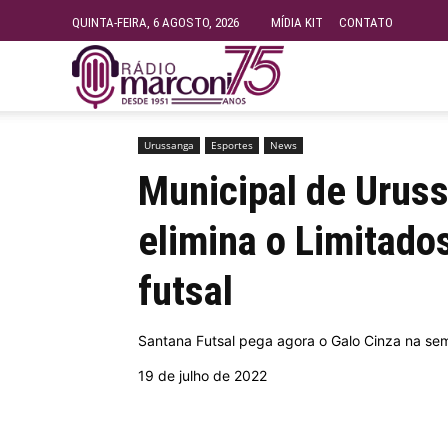
QUINTA-FEIRA, 6 AGOSTO, 2026
MÍDIA KIT
CONTATO
Rádio
Início
Urussanga
Municipal de Urussanga: Santana
Fundação
Urussanga
Esportes
News
Municipal de Uruss
Marconi
elimina o Limitado
futsal
–
Santana Futsal pega agora o Galo Cinza na se
FM
19 de julho de 2022
99.9