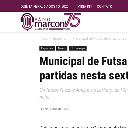
QUINTA-FEIRA, 6 AGOSTO, 2026
MÍDIA KIT
CONTATO
Rádio
Início
Esportes
Municipal de Futsal de Urussanga: 
Fundação
Esportes
News
Urussanga
Municipal de Futsa
Marconi
partidas nesta sext
–
Limitados Futsal e Amigos do Lorinho, às 19
noite
FM
15 de julho de 2022
99.9
Dois jogos movimentam o Campeonato Munici