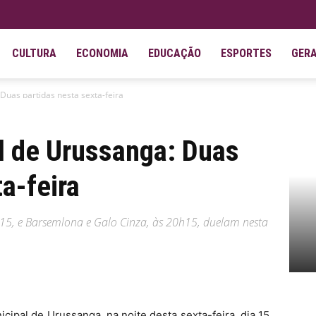
CULTURA
ECONOMIA
EDUCAÇÃO
ESPORTES
GER
Duas partidas nesta sexta-feira
l de Urussanga: Duas
a-feira
h15, e Barsemlona e Galo Cinza, às 20h15, duelam nesta
pal de Urussanga, na noite desta sexta-feira, dia 15,