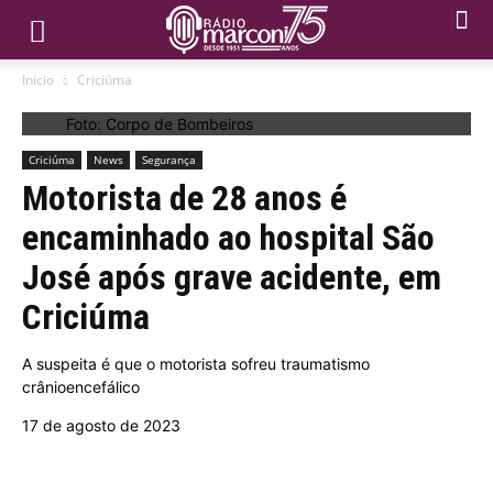
Início
Criciúma
Foto: Corpo de Bombeiros
Criciúma
News
Segurança
Motorista de 28 anos é
encaminhado ao hospital São
José após grave acidente, em
Criciúma
A suspeita é que o motorista sofreu traumatismo
crânioencefálico
17 de agosto de 2023