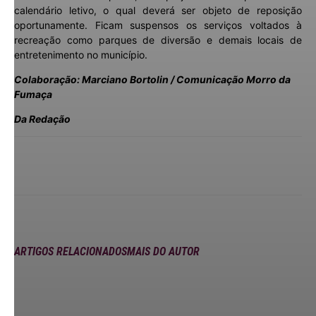
calendário letivo, o qual deverá ser objeto de reposição
oportunamente. Ficam suspensos os serviços voltados à
recreação como parques de diversão e demais locais de
entretenimento no município.
Colaboração: Marciano Bortolin / Comunicação Morro da
Fumaça
Da Redação
ARTIGOS RELACIONADOS
MAIS DO AUTOR