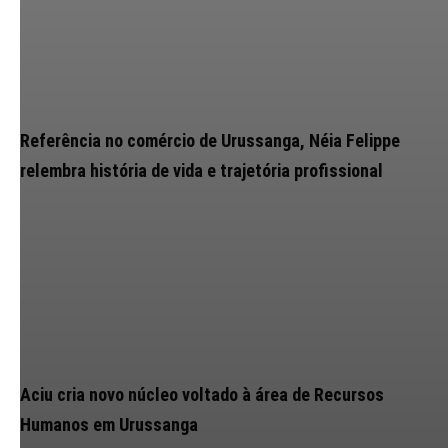
Referência no comércio de Urussanga, Néia Felippe
relembra história de vida e trajetória profissional
Aciu cria novo núcleo voltado à área de Recursos
Humanos em Urussanga