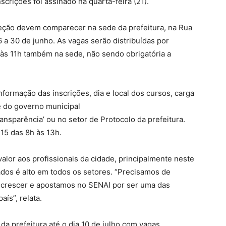
crições foi assinado na quarta-feira (21).
leção devem comparecer na sede da prefeitura, na Rua
6 a 30 de junho. As vagas serão distribuídas por
o às 11h também na sede, não sendo obrigatória a
formação das inscrições, dia e local dos cursos, carga
te do governo municipal
ransparência’ ou no setor de Protocolo da prefeitura.
15 das 8h às 13h.
alor aos profissionais da cidade, principalmente neste
s é alto em todos os setores. “Precisamos de
o crescer e apostamos no SENAI por ser uma das
aís”, relata.
 da prefeitura até o dia 10 de julho com vagas