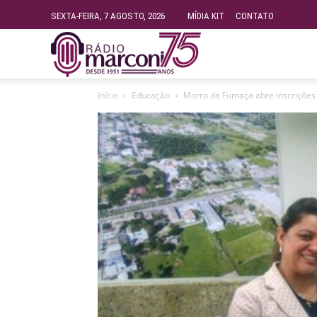
SEXTA-FEIRA, 7 AGOSTO, 2026
MÍDIA KIT
CONTATO
Rádio
Início
Educação
Morro da Fumaça abre inscrições 
Fundação
Marconi
–
FM
99.9