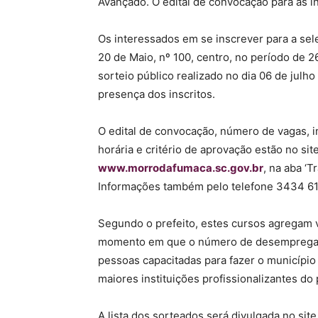
Avançado. O edital de convocação para as ins
Os interessados em se inscrever para a se
20 de Maio, nº 100, centro, no período de 2
sorteio público realizado no dia 06 de julh
presença dos inscritos.
O edital de convocação, número de vagas, in
horária e critério de aprovação estão no si
www.morrodafumaca.sc.gov.br
, na aba ‘T
Informações também pelo telefone 3434 61
Segundo o prefeito, estes cursos agregam v
momento em que o número de desempregado
pessoas capacitadas para fazer o municípi
maiores instituições profissionalizantes do p
A lista dos sorteados será divulgada no site