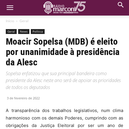
Início
Geral
Geral
News
Política
Moacir Sopelsa (MDB) é eleito
por unanimidade à presidência
da Alesc
Sopelsa enfatizou que sua principal bandeira como
presidente da Alesc neste ano será de apoiar as prioridades
de todos os deputados
3 de fevereiro de 2022
A transparência dos trabalhos legislativos, num clima
harmonioso com os demais Poderes, cumprindo com as
obrigações da Justiça Eleitoral por ser um ano de