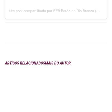
Um post compartilhado por EEB Barão do Rio Branco (@ebaraodoriobranco)
ARTIGOS RELACIONADOS
MAIS DO AUTOR