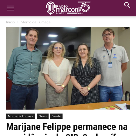
Início
Morro da Fumaça
Morro da Fumaça
News
Saúde
Marijane Felippe permanece na