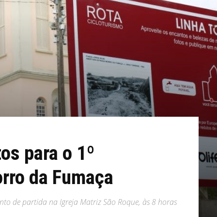
os para o 1º
orro da Fumaça
to de partida na Igreja Matriz São Roque, às 8 horas