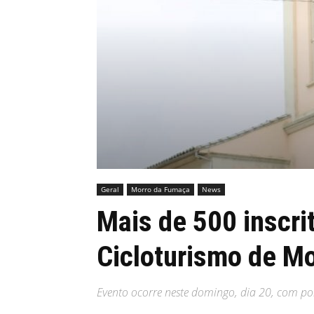
MHZ
Geral
Morro da Fumaça
News
Mais de 500 inscrit
Cicloturismo de M
Evento ocorre neste domingo, dia 20, com pon