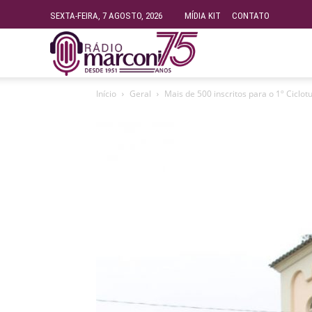
SEXTA-FEIRA, 7 AGOSTO, 2026
MÍDIA KIT
CONTATO
Rádio
Início
Geral
Mais de 500 inscritos para o 1º Cicl
Fundação
Marconi
–
FM
99.9