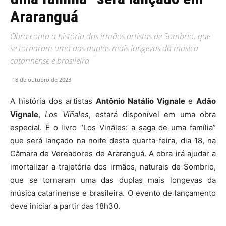
Araranguá
Obra conta a história dos irmãos artistas de Sombrio, que
se tornaram uma das duplas mais longevas da música
catarinense e brasileira
18 de outubro de 2023
A história dos artistas
Antônio Natálio Vignale
e
Adão
Vignale
,
Los Viñales
, estará disponível em uma obra
especial. É o livro “Los Vinãles: a saga de uma família”
que será lançado na noite desta quarta-feira, dia 18, na
Câmara de Vereadores de Araranguá. A obra irá ajudar a
imortalizar a trajetória dos irmãos, naturais de Sombrio,
que se tornaram uma das duplas mais longevas da
música catarinense e brasileira. O evento de lançamento
deve iniciar a partir das 18h30.