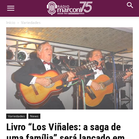
Início
Variedades
Variedades
News
Livro “Los Viñales: a saga de
uma família” será lançado em