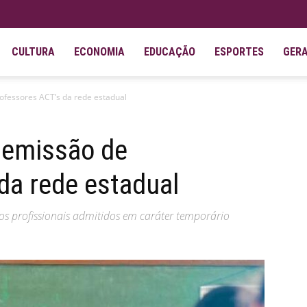
CULTURA
ECONOMIA
EDUCAÇÃO
ESPORTES
GER
rofessores ACT’s da rede estadual
 demissão de
da rede estadual
os profissionais admitidos em caráter temporário